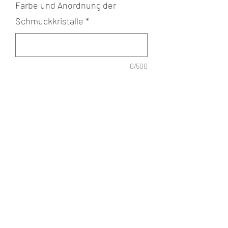
Farbe und Anordnung der
Schmuckkristalle
*
0/500
Anzahl
*
In den Warenkorb
Nach Wunsch besetztes Armband mit
Schmuckkristallen von Swarovski oder
Preciosa.
Information