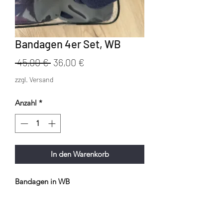
Bandagen 4er Set, WB
Standardpreis
Sale-
 45,00 € 
36,00 €
Preis
zzgl. Versand
Anzahl
*
In den Warenkorb
Bandagen in WB
Navy mit einer X-Rocksborte in
Roségold.