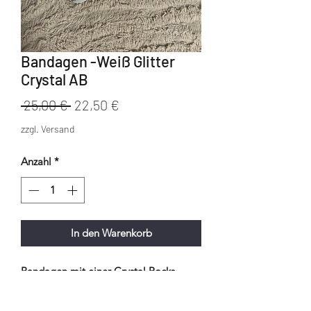
Bandagen -Weiß Glitter
Crystal AB
Standardpreis
Sale-
 25,00 € 
22,50 €
Preis
zzgl. Versand
Anzahl
*
In den Warenkorb
Bandagen mit einer Crystal Rocks
Borte in Crystal AB