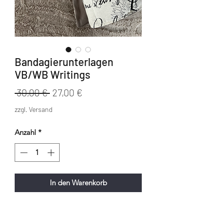
Bandagierunterlagen
VB/WB Writings
Standardpreis
Sale-
 30,00 € 
27,00 €
Preis
zzgl. Versand
Anzahl
*
In den Warenkorb
Bandagierunterlagen VB/WB