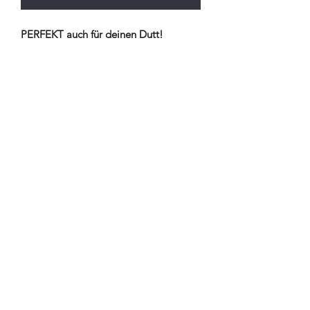
PERFEKT auch für deinen Dutt!
Stabiler Plüsch Haargummi in
verschiedenen Farben.
Die EPD-Competition Ties verleihen
deiner Frisur und somit deinem
gesamten
Outfit den letzten Schliff.
Diese Plüsch Haargummis passen
perfekt auf Deinen Dutt.