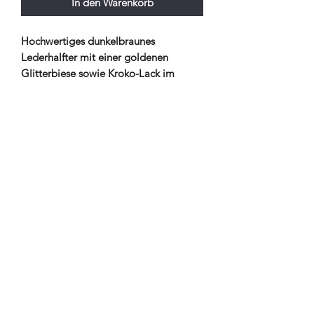
In den Warenkorb
Hochwertiges dunkelbraunes
Lederhalfter mit einer goldenen
Glitterbiese sowie Kroko-Lack im
Nasenriemen.
Der Nasenriemen ist konisch geformt.
- weich unterlegtes Genickstück
- Ledermaterial matt, Backenstücke
sowie Nasenriemen Lack/Krokolack
Beschläge
Gold
Farbe
Dunkelbraun , Glittereinsatz Gold
Unterlegung: Dunkelbraun,