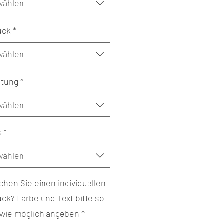
wählen
uck
*
wählen
ltung
*
wählen
s
*
wählen
hen Sie einen individuellen
ck? Farbe und Text bitte so
 wie möglich angeben
*