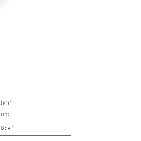
Sale-
,00€
Preis
ersand
läge
*