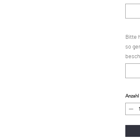
Bitte
so ge
besch
Anzahl