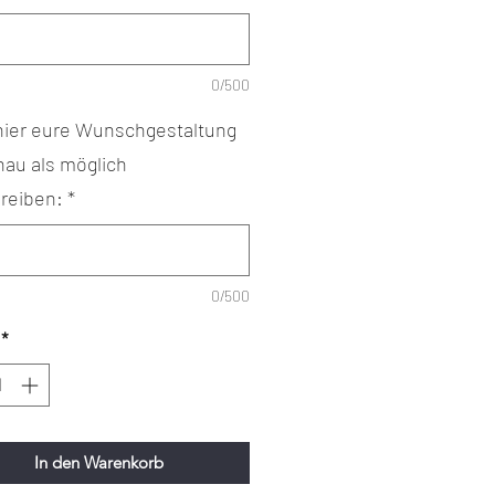
0/500
 hier eure Wunschgestaltung
nau als möglich
reiben:
*
0/500
*
In den Warenkorb