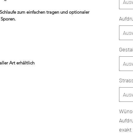
Aus
r Schlaufe zum einfachen tragen und optionaler
Aufdr
 Sporen.
Aus
Gesta
ler Art erhältlich
Aus
Stras
Aus
Wünsc
Aufdru
exakt