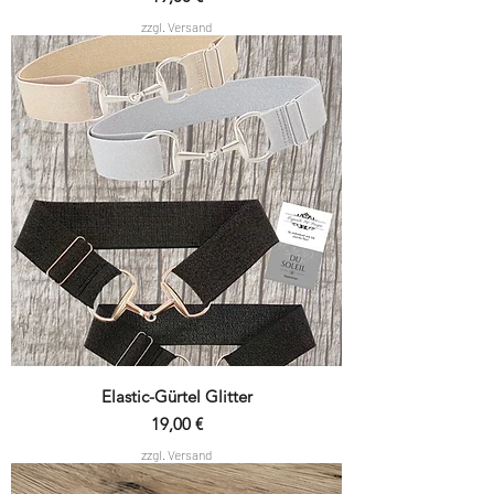
zzgl. Versand
Elastic-Gürtel Glitter
Preis
19,00 €
zzgl. Versand