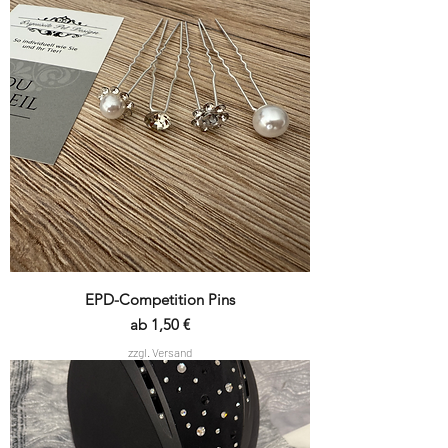
EPD-Competition Pins
Sale-Preis
ab
1,50 €
zzgl. Versand