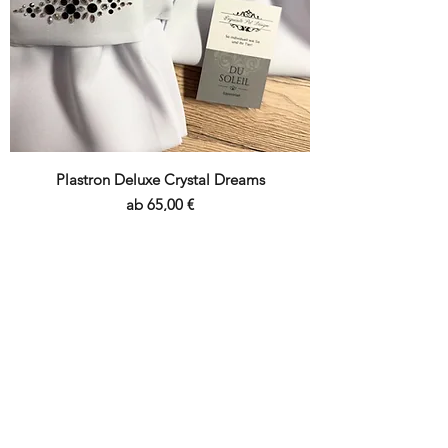
Plastron Deluxe Crystal Dreams
Sale-Preis
ab
65,00 €
zzgl. Versand