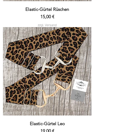
Elastic-Gürtel Rüschen
Preis
15,00 €
zzgl. Versand
Elastic-Gürtel Leo
Preis
19,00 €