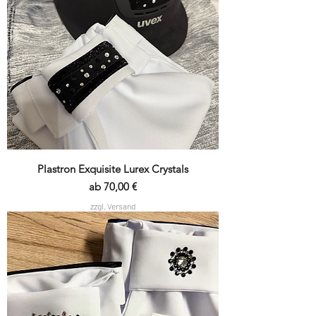
Plastron Exquisite Lurex Crystals
Sale-Preis
ab
70,00 €
zzgl. Versand